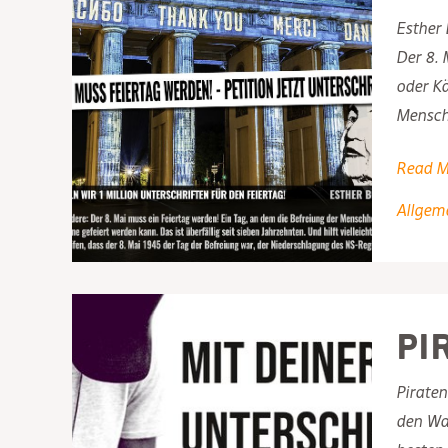
Esther
Der 8. 
oder K
Menschh
Piraten
Read M
Hessen
Allgem
unterst
die
Petition
8.
Pi
Mai
zum
Piraten
Feierta
den Wah
mache