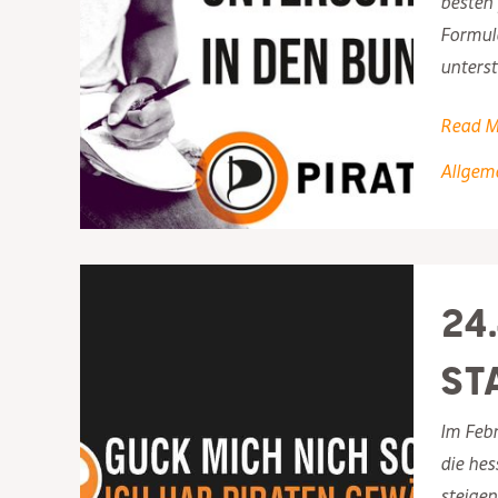
besten 
Formula
unterst
Piraten
Read M
brauch
Allgem
Eure
Hilfe!
24
st
Im Feb
die hes
steigen