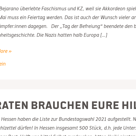
 Bejarano überlebte Faschismus und KZ, weil sie Akkordeon spi
Mai muss ein Feiertag werden. Das ist auch der Wunsch vieler
ämpfer:innen dagegen. Der „Tag der Befreiung“ beendete den b
eitsgeschichte. Die Nazis hatten halb Europa […]
ore »
ein
ützen
:
raten brauchen Eure Hi
 Hessen haben die Liste zur Bundestagswahl 2021 aufgestellt. N
g
lzettel dürfen! In Hessen insgesamt 500 Stück, d.h. jede Unter
n!