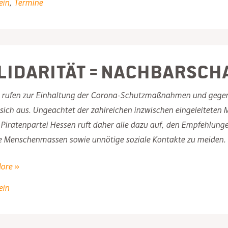
ein
,
Termine
isch
lidarität = Nachbarsch
n rufen zur Einhaltung der Corona-Schutzmaßnahmen und gegens
 sich aus. Ungeachtet der zahlreichen inzwischen eingeleiteten 
 Piratenpartei Hessen ruft daher alle dazu auf, den Empfehlung
e Menschenmassen sowie unnötige soziale Kontakte zu meiden.
ität
ore »
ein
schaftshilfe