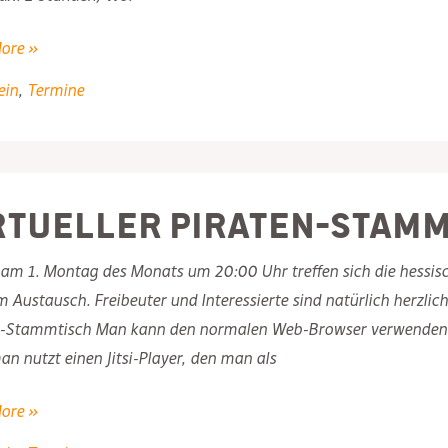
ore »
ein
,
Termine
ierenden
tagswahl
rtueller Piraten-Stam
021
 am 1. Montag des Monats um 20:00 Uhr treffen sich die hessis
um Austausch. Freibeuter und Interessierte sind natürlich herzlic
n-Stammtisch Man kann den normalen Web-Browser verwenden, 
n nutzt einen Jitsi-Player, den man als
er
ore »
-