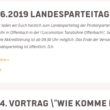
.6.2019 Landesparteitag
 laden wir Euch herzlich zum Landesparteitag der Piratenpartei 
hr in Offenbach in der \’Locomotion Tanzbühne Offenbach\‘, Se
Die Akkreditierung ist ab 09.30 Uhr möglich. Das Ende der Ver
desparteitag ist öffentlich. D.h.
019
ore »
parteitag
e
ach
.4. Vortrag \“Wie komme 