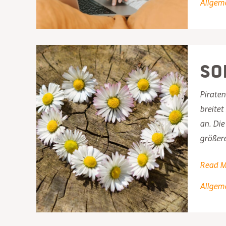
Allgem
Stammt
So
Pirate
breitet
an. Die
größer
Solidar
Read M
=
Allgem
Nachbar