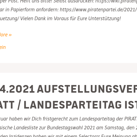
per Post. Helft uns bitte! Selbst ausdrucken: https://wiki.pira
r in Papierform anfordern: https://www.piratenpartei.de/2021
uetzung/ Vielen Dank im Voraus für Eure Unterstützung!
ore »
en
ein
.4.2021 Aufstellungsv
att / Landesparteitag is
ruar haben wir Dich fristgerecht zum Landesparteitag der PIRA
sische Landesliste zur Bundestagswahl 2021 am Samstag, den 2
den Inzidenzen haben wir mit einem Selectorrr Eure Meinung ab