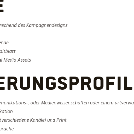
e
prechend des Kampagnendesigns
rende
Faltblatt
al Media Assets
erungsprofil
munikations-, oder Medienwissenschaften oder einem artverwan
kation
(verschiedene Kanäle) und Print
prache